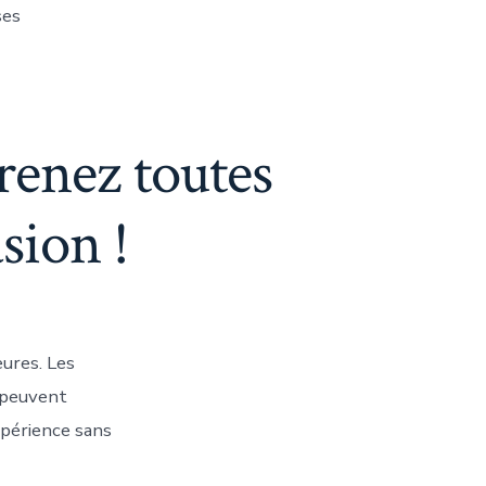
ses
prenez toutes
asion !
ures. Les
s peuvent
xpérience sans