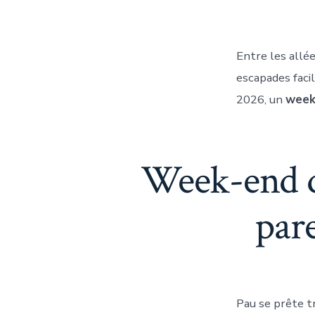
Entre les allé
escapades facil
2026, un
week
Week-end dé
par
Pau se prête tr