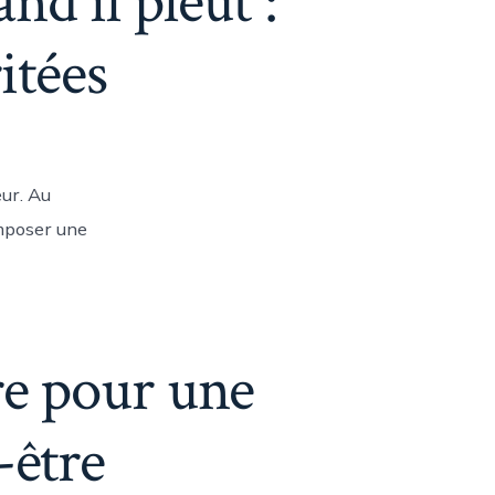
nd il pleut :
itées
eur. Au
composer une
re pour une
-être