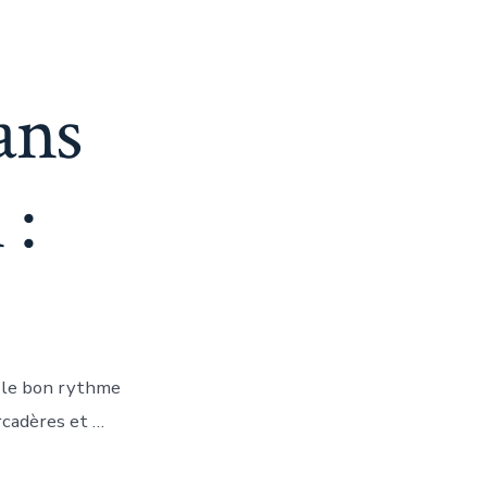
ans
 :
r le bon rythme
rcadères et …