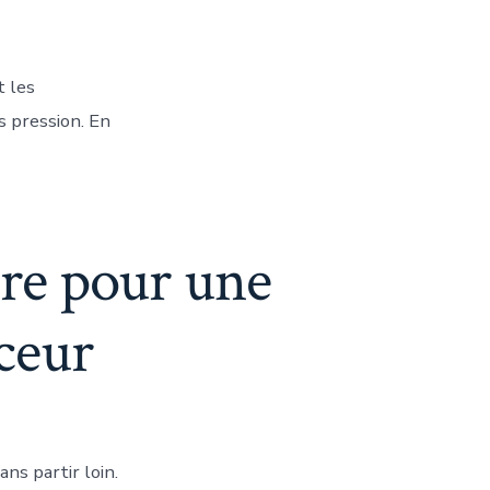
t les
s pression. En
ire pour une
ceur
ns partir loin.