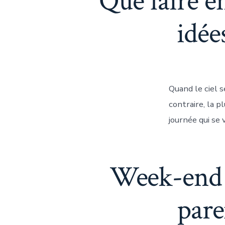
Que faire en
idée
Quand le ciel s
contraire, la p
journée qui se v
Week-end d
pare