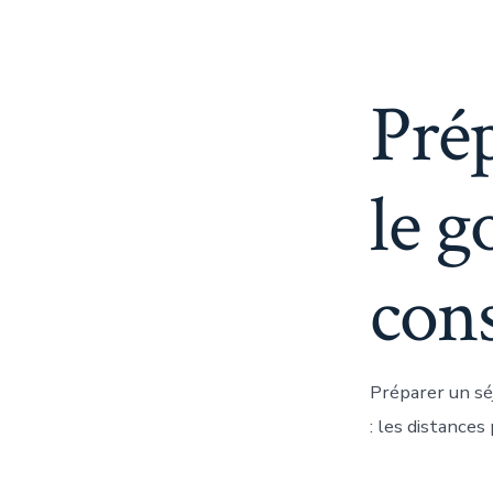
Prép
le g
cons
Préparer un sé
: les distances