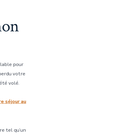
mon
alable pour
perdu votre
été volé.
re séjour au
re tel qu’un