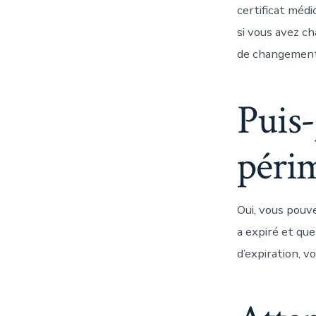
certificat médi
si vous avez ch
de changement
Puis-
péri
Oui, vous pouv
a expiré et qu
d’expiration, v