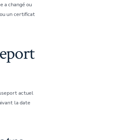
le a changé ou
u un certificat
seport
sseport actuel
ivant la date