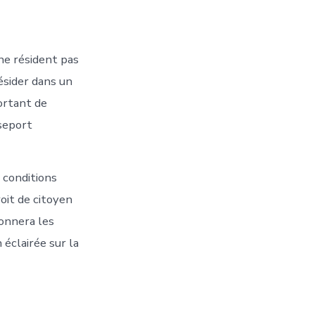
 ne résident pas
ésider dans un
ortant de
seport
 conditions
oit de citoyen
donnera les
 éclairée sur la