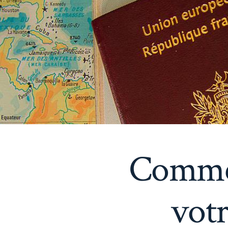
Commen
votr