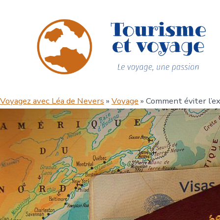
Aller
au
contenu
Voyagez avec Léa de Nevers
»
Voyage
» Comment éviter l’ex