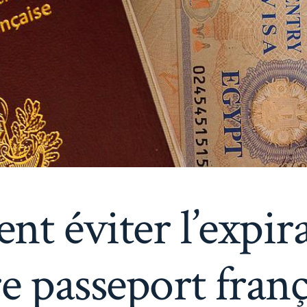
t éviter l’expira
e passeport franç