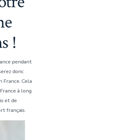
otre
ne
s !
France pendant
 serez donc
n France. Cela
 France à long
is et de
rt français.