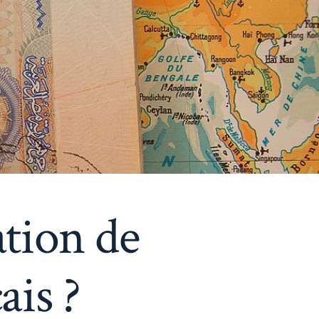
tion de
ais ?