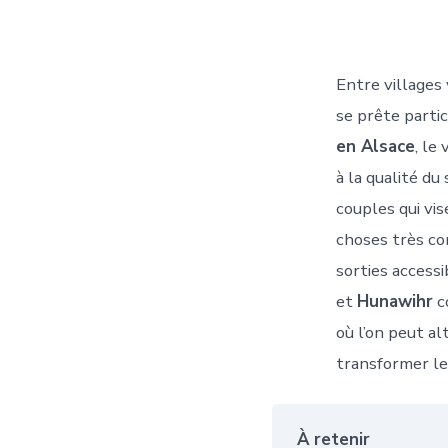
Entre villages 
se prête parti
en Alsace
, le
à la qualité du
couples qui vi
choses très co
sorties accessi
et
Hunawihr
c
où l’on peut a
transformer le
À retenir