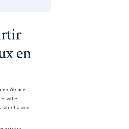
rtir
ux en
x en Alsace
es villes.
visitent à pied