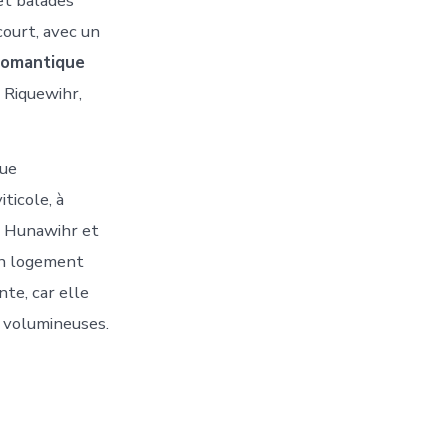
et balades
court, avec un
romantique
 Riquewihr,
que
ticole, à
 à Hunawihr et
 un logement
te, car elle
s volumineuses.