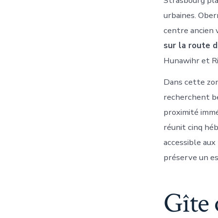
Strasbourg pla
urbaines. Ober
centre ancien 
sur la route d
Hunawihr et Ri
Dans cette zon
recherchent bea
proximité immé
réunit cinq hé
accessible aux 
préserve un es
Gîte 