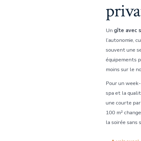
priva
Un
gîte avec 
l’autonomie, cu
souvent une se
équipements pe
moins sur le n
Pour un week-en
spa et la qual
une courte pare
100 m² changen
la soirée sans s