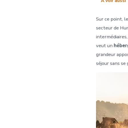
A voir aussi
Sur ce point, 
secteur de Hun
intermédiaires
veut un
héberg
grandeur appor
séjour sans se 