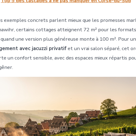
Top 5 des cascades à ne pas manquer en Corse-du-Sud
les exemples concrets parlent mieux que les promesses mar
awihr, certains cottages atteignent 72 m² pour les format
, quand une version plus généreuse monte à 100 m². Pour un
ement avec jacuzzi privatif
et un vrai salon séparé, cet o
te un confort sensible, avec des espaces mieux répartis pou
gêner.