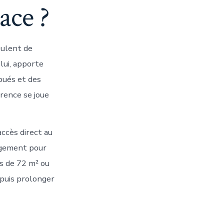
ace ?
eulent de
 lui, apporte
bués et des
érence se joue
accès direct au
argement pour
ts de 72 m² ou
 puis prolonger