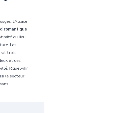
osges, l’Alsace
d romantique
timité du lieu,
ture. Les
al trois
deux et des
villé, Riquewihr
si le secteur
sans