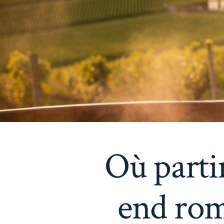
Où parti
end rom