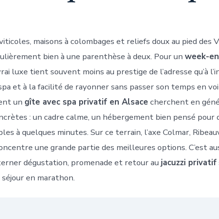
viticoles, maisons à colombages et reliefs doux au pied des V
culièrement bien à une parenthèse à deux. Pour un
week-en
 vrai luxe tient souvent moins au prestige de l’adresse qu’à l’in
 spa et à la facilité de rayonner sans passer son temps en voi
sent un
gîte avec spa privatif en Alsace
cherchent en génér
ncrètes : un cadre calme, un hébergement bien pensé pour 
bles à quelques minutes. Sur ce terrain, l’axe Colmar, Ribeau
oncentre une grande partie des meilleures options. C’est aus
lterner dégustation, promenade et retour au
jacuzzi privatif
 séjour en marathon.