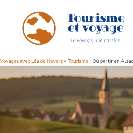
Aller
au
contenu
Voyagez avec Léa de Nevers
»
Tourisme
» Où partir en Alsa