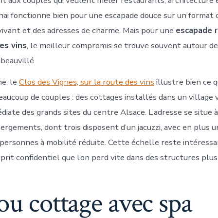
ît aux couples qui veulent mêler restaurants, architecture 
nai fonctionne bien pour une escapade douce sur un format 
vivant et des adresses de charme. Mais pour une
escapade 
es vins
, le meilleur compromis se trouve souvent autour de
beauvillé.
e, le
Clos des Vignes, sur la route des vins
illustre bien ce 
ucoup de couples : des cottages installés dans un village vi
diate des grands sites du centre Alsace. L’adresse se situe
bergements, dont trois disposent d’un jacuzzi, avec en plus
personnes à mobilité réduite. Cette échelle reste intéressan
prit confidentiel que l’on perd vite dans des structures plu
ou cottage avec spa