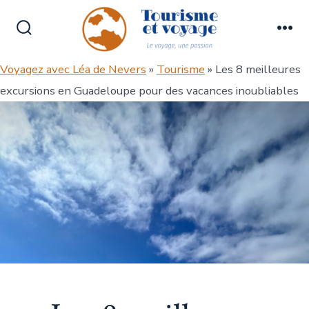
Aller
au
Bascule
Me
contenu
Rechercher
Voyagez avec Léa de Nevers
»
Tourisme
» Les 8 meilleures
excursions en Guadeloupe pour des vacances inoubliables