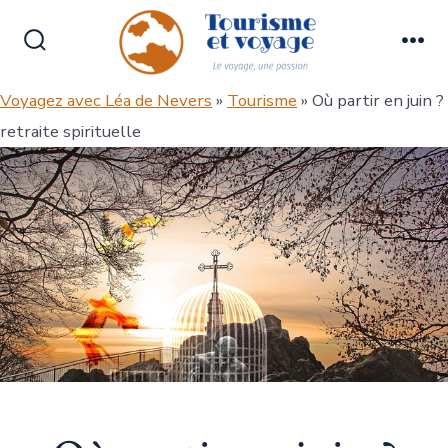
Aller
au
Bascule
Me
contenu
Rechercher
Voyagez avec Léa de Nevers
»
Tourisme
» Où partir en juin ?
retraite spirituelle